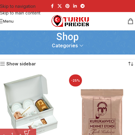
Skip to navigation
Skip to main content
Menu
Shop
Categories
Sākums
Shop
Showing all 4 results
Show sidebar
-25%